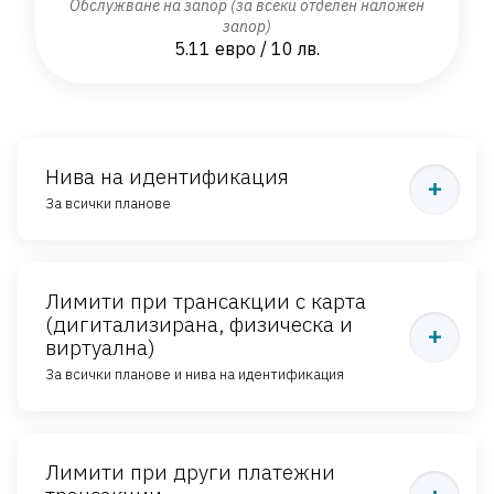
Обслужване на запор (за всеки отделен наложен
запор)
5.11 евро / 10 лв.
Нива на идентификация
За всички планове
НИВО 1
Лимити при трансакции с карта
(дигитализирана, физическа и
виртуална)
Изисква се удостоверяване на самоличност
За всички планове и нива на идентификация
При първоначално зареждане и/или получаване на средства след а
На трансакция
Лимити при други платежни